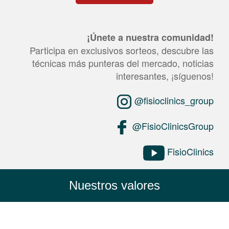
This
question
¡Únete a nuestra comunidad!
is
for
Participa en exclusivos sorteos, descubre las
testing
técnicas más punteras del mercado, noticias
whether
or
interesantes, ¡síguenos!
not
you
@fisioclinics_group
are
a
human
@FisioClinicsGroup
visitor
and
to
FisioClinics
prevent
automated
spam
submissions.
Nuestros valores
2+5