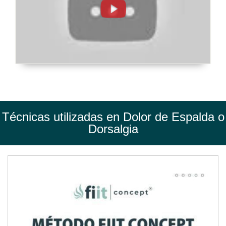
o
Dorsalgia.
Tratamiento
de
Fisioterapia
-
FisioClinics
Técnicas utilizadas en Dolor de Espalda o
Vitoria,
Dorsalgia
Gasteiz