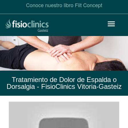
Conoce nuestro libro Fiit Concept
Pasar
Toggle
al
navigat
contenido
principal
Tratamiento de Dolor de Espalda o
Dorsalgia
- FisioClinics Vitoria-Gasteiz
Dolor
de
Espalda