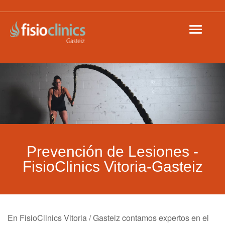
Toggle
Pasar
navigat
al
contenido
principal
Prevención de Lesiones -
FisioClinics Vitoria-Gasteiz
En FisioClinics Vitoria / Gasteiz contamos expertos en el