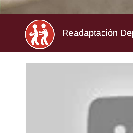
Readaptación Depo
READAPTACION
DEPORTIVA
-
FISIOTERAPIA
DEPORTIVA