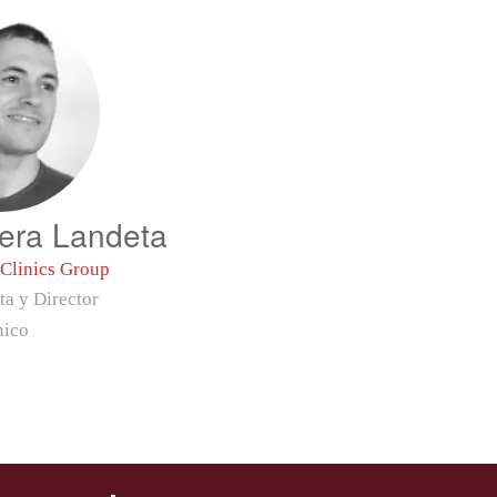
uera Landeta
oClinics Group
ta y Director
nico