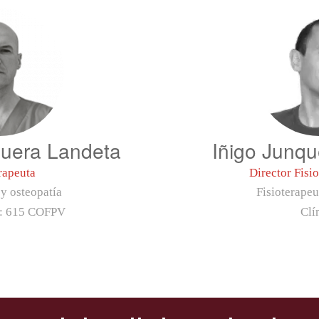
uera Landeta
Iñigo Junq
rapeuta
Director Fisi
 y osteopatía
Fisioterapeu
o:
615 COFPV
Clí