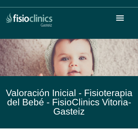
Toggle
Pasar
navigat
al
contenido
principal
Valoración Inicial - Fisioterapia
del Bebé -
FisioClinics Vitoria-
Gasteiz