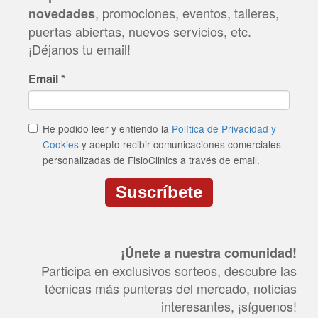
, promociones, eventos, talleres,
novedades
puertas abiertas, nuevos servicios, etc.
¡Déjanos tu email!
Email
*
He podido leer y entiendo la
Política de Privacidad y
Cookies
y acepto recibir comunicaciones comerciales
personalizadas de FisioClinics a través de email.
Suscríbete
CAPTCHA
This
question
¡Únete a nuestra comunidad!
is
for
Participa en exclusivos sorteos, descubre las
testing
técnicas más punteras del mercado, noticias
whether
or
interesantes, ¡síguenos!
not