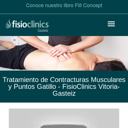
Conoce nuestro libro Fiit Concept
Pasar
Toggle
al
navigat
contenido
principal
Tratamiento de Contracturas Musculares
y Puntos Gatillo
- FisioClinics Vitoria-
Gasteiz
Contracturas
Musculares