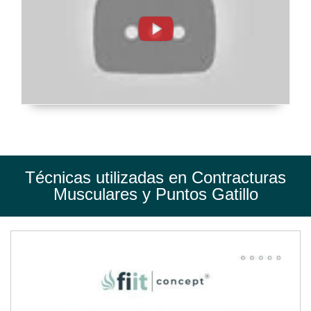
y
Puntos
Gatillo.Tratamiento
de
Fisioterapia
-
FisioClinics
Vitoria,
Técnicas utilizadas en Contracturas
Gasteiz
Musculares y Puntos Gatillo