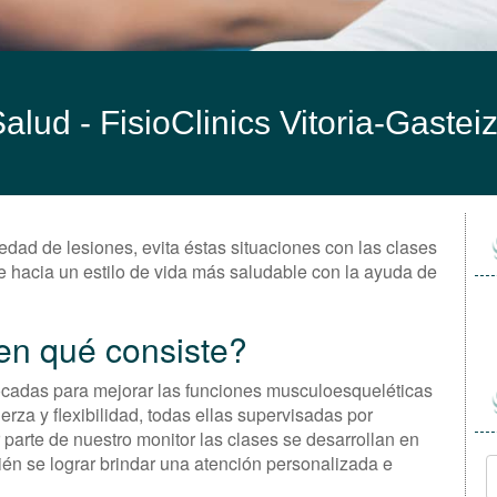
lud - FisioClinics Vitoria-Gastei
edad de lesiones, evita éstas situaciones con las clases
te hacia un estilo de vida más saludable con la ayuda de
en qué consiste?
ocadas para mejorar las funciones musculoesqueléticas
erza y flexibilidad, todas ellas supervisadas por
r parte de nuestro monitor las clases se desarrollan en
én se lograr brindar una atención personalizada e