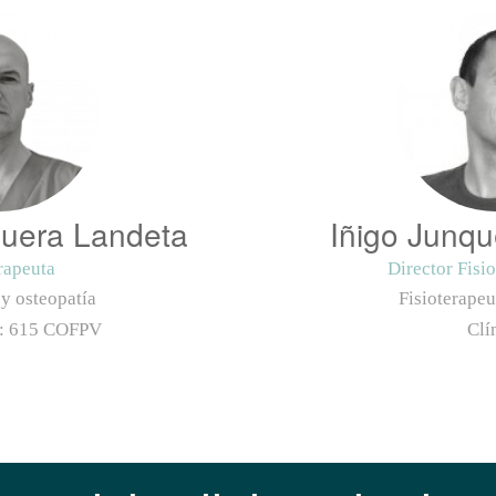
uera Landeta
Iñigo Junq
rapeuta
Director Fisi
 y osteopatía
Fisioterapeu
o:
615 COFPV
Clí