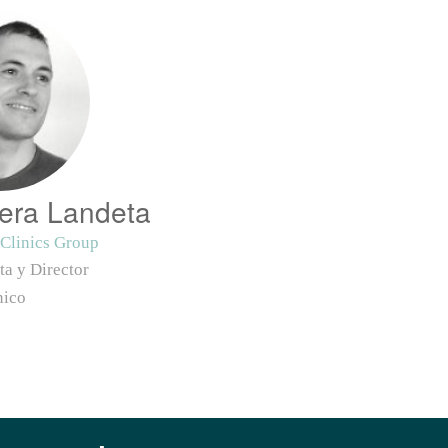
uera Landeta
oClinics Group
ta y Director
nico