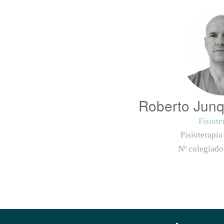
Roberto Junq
Fisiote
Fisioterapia
Nº colegiad