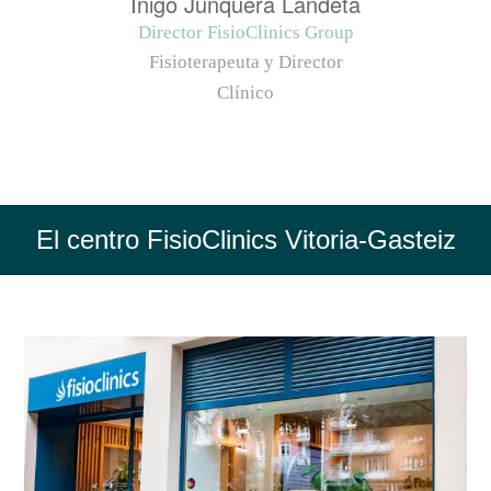
Iñigo Junquera Landeta
Director FisioClinics Group
Fisioterapeuta y Director
Clínico
El centro FisioClinics Vitoria-Gasteiz