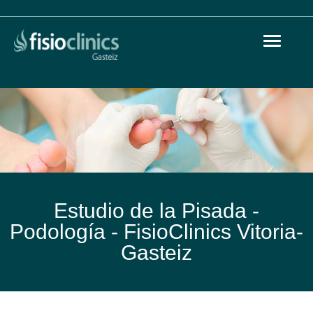
Toggle
Pasar
navigat
al
contenido
principal
Estudio de la Pisada -
Podología -
FisioClinics Vitoria-
Gasteiz