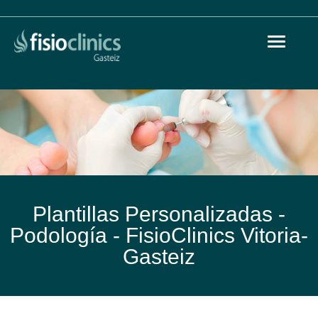
Toggle
Pasar
navigat
al
contenido
principal
Plantillas Personalizadas -
Podología -
FisioClinics Vitoria-
Gasteiz