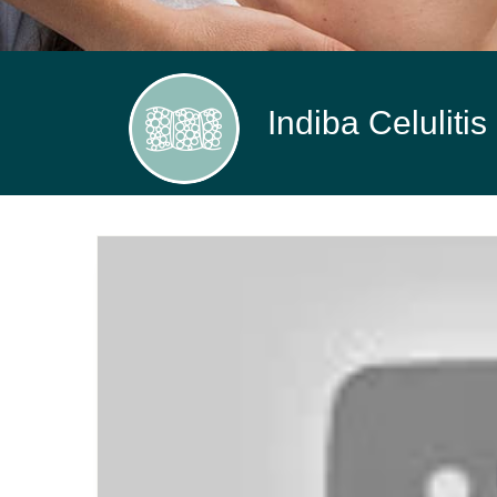
Indiba Celulitis
Indiba
Celulitis.
Radiofrecuencia
-
FisioClinics
Vitoria,
Gasteiz